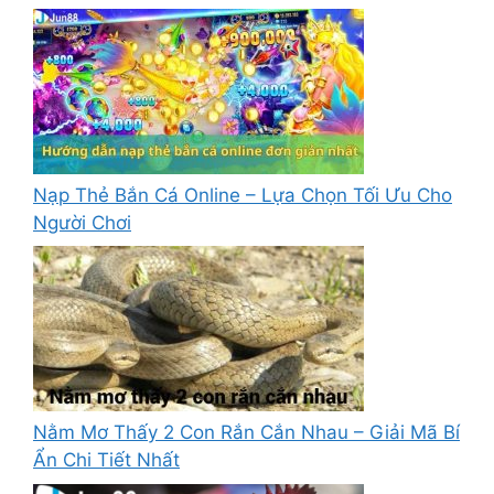
Nạp Thẻ Bắn Cá Online – Lựa Chọn Tối Ưu Cho
Người Chơi
Nằm Mơ Thấy 2 Con Rắn Cắn Nhau – Giải Mã Bí
Ẩn Chi Tiết Nhất