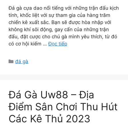
Đá gà cựa dao nổi tiếng với những trận đấu kịch
tính, khốc liệt với sự tham gia của hàng trăm
chiến kê xuất sắc. Bạn sẽ được hòa nhập với
không khí sôi động, gay cấn của những trận
đấu, đặt cược cho chú gà mình yêu thích, từ đó
có cơ hội kiếm …
Đọc tiếp
Danh
đá gà
mục
Đá Gà Uw88 – Địa
Điểm Sân Chơi Thu Hút
Các Kê Thủ 2023