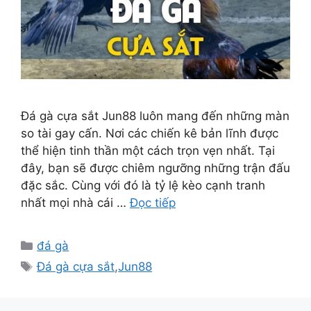
Đá gà cựa sắt Jun88 luôn mang đến những màn
so tài gay cấn. Nơi các chiến kê bản lĩnh được
thể hiện tinh thần một cách trọn vẹn nhất. Tại
đây, bạn sẽ được chiêm ngưỡng những trận đấu
đặc sắc. Cùng với đó là tỷ lệ kèo cạnh tranh
nhất mọi nhà cái …
Đọc tiếp
Danh
đá gà
mục
Thẻ
Đá gà cựa sắt
,
Jun88