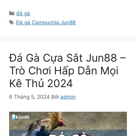
Danh
đá gà
mục
Thẻ
Đá gà Campuchia
,
Jun88
Đá Gà Cựa Sắt Jun88 –
Trò Chơi Hấp Dẫn Mọi
Kê Thủ 2024
6 Tháng 5, 2024
Bởi
admin