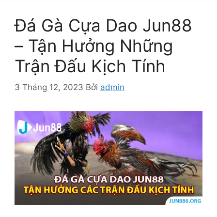
Đá Gà Cựa Dao Jun88
– Tận Hưởng Những
Trận Đấu Kịch Tính
3 Tháng 12, 2023
Bởi
admin