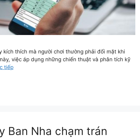
kích thích mà người chơi thường phải đối mặt khi
này, việc áp dụng những chiến thuật và phân tích kỹ
c tiếp
ây Ban Nha chạm trán