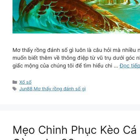
Mơ thấy rồng đánh số gì luôn là câu hỏi mà nhiều 
muốn biết thêm về thông điệp từ vũ trụ dưới góc n
giấc mộng của chúng tôi để tìm hiểu chi …
Đọc tiế
Danh
Xổ số
mục
Thẻ
Jun88
,
Mơ thấy rồng đánh số gì
Mẹo Chinh Phục Kèo Cá