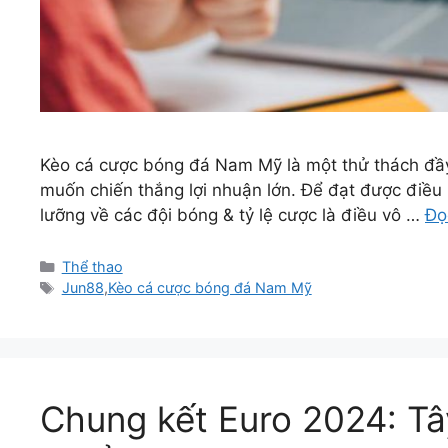
Kèo cá cược bóng đá Nam Mỹ là một thử thách đầy 
muốn chiến thắng lợi nhuận lớn. Để đạt được điều 
lưỡng về các đội bóng & tỷ lệ cược là điều vô …
Đọ
Danh
Thể thao
mục
Thẻ
Jun88
,
Kèo cá cược bóng đá Nam Mỹ
Chung kết Euro 2024: T