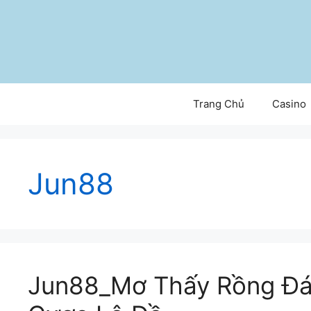
Chuyển
đến
nội
dung
Trang Chủ
Casino
Jun88
Jun88_Mơ Thấy Rồng Đá