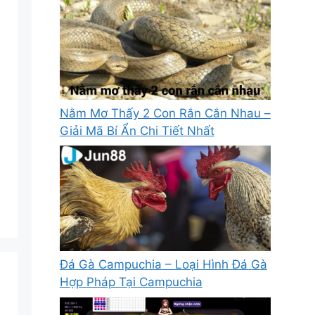
Nằm Mơ Thấy 2 Con Rắn Cắn Nhau –
Giải Mã Bí Ẩn Chi Tiết Nhất
Đá Gà Campuchia – Loại Hình Đá Gà
Hợp Pháp Tại Campuchia