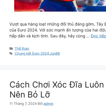
Vượt qua hàng loạt những đối thủ đáng gờm, Tây 
của Euro 2024. Với sức mạnh ấn tượng của hai đội,
hấp dẫn và kịch tính. Sau đây, hãy cùng …
Đọc tiế
Danh
Thể thao
mục
Thẻ
Chung kết Euro 2024
,
Jun88
Cách Chơi Xóc Đĩa Luôn
Nên Bỏ Lỡ
11 Tháng 7, 2024
Bởi
admin