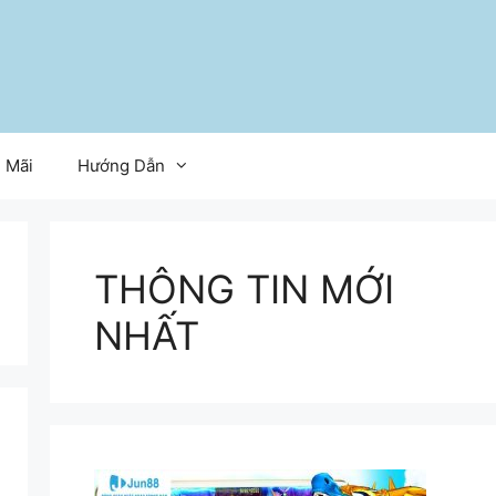
 Mãi
Hướng Dẫn
THÔNG TIN MỚI
NHẤT