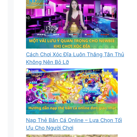
Cách Chơi Xóc Đĩa Luôn Thắng Tân Thủ
Không Nên Bỏ Lỡ
Nạp Thẻ Bắn Cá Online – Lựa Chọn Tối
Ưu Cho Người Chơi