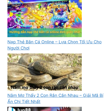
Nạp Thẻ Bắn Cá Online – Lựa Chọn Tối Ưu Cho
Người Chơi
Nằm Mơ Thấy 2 Con Rắn Cắn Nhau – Giải Mã Bí
Ẩn Chi Tiết Nhất