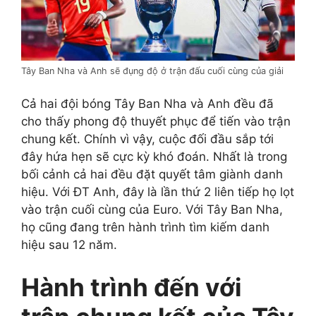
Tây Ban Nha và Anh sẽ đụng độ ở trận đấu cuối cùng của giải
Cả hai đội bóng Tây Ban Nha và Anh đều đã
cho thấy phong độ thuyết phục để tiến vào trận
chung kết. Chính vì vậy, cuộc đối đầu sắp tới
đây hứa hẹn sẽ cực kỳ khó đoán. Nhất là trong
bối cảnh cả hai đều đặt quyết tâm giành danh
hiệu. Với ĐT Anh, đây là lần thứ 2 liên tiếp họ lọt
vào trận cuối cùng của Euro. Với Tây Ban Nha,
họ cũng đang trên hành trình tìm kiếm danh
hiệu sau 12 năm.
Hành trình đến với