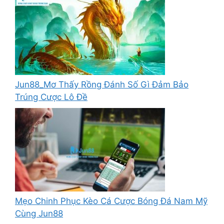
Jun88_Mơ Thấy Rồng Đánh Số Gì Đảm Bảo
Trúng Cược Lô Đề
Mẹo Chinh Phục Kèo Cá Cược Bóng Đá Nam Mỹ
Cùng Jun88