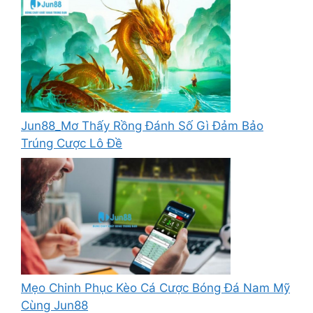
Jun88_Mơ Thấy Rồng Đánh Số Gì Đảm Bảo
Trúng Cược Lô Đề
Mẹo Chinh Phục Kèo Cá Cược Bóng Đá Nam Mỹ
Cùng Jun88