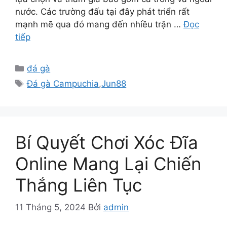
nước. Các trường đấu tại đây phát triển rất
mạnh mẽ qua đó mang đến nhiều trận …
Đọc
tiếp
Danh
đá gà
mục
Thẻ
Đá gà Campuchia
,
Jun88
Bí Quyết Chơi Xóc Đĩa
Online Mang Lại Chiến
Thắng Liên Tục
11 Tháng 5, 2024
Bởi
admin