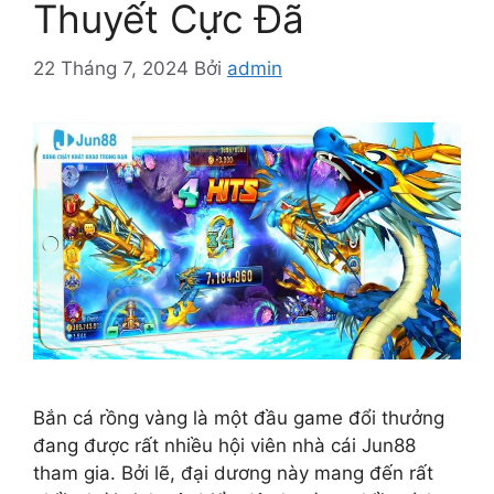
Thuyết Cực Đã
22 Tháng 7, 2024
Bởi
admin
Bắn cá rồng vàng là một đầu game đổi thưởng
đang được rất nhiều hội viên nhà cái Jun88
tham gia. Bởi lẽ, đại dương này mang đến rất