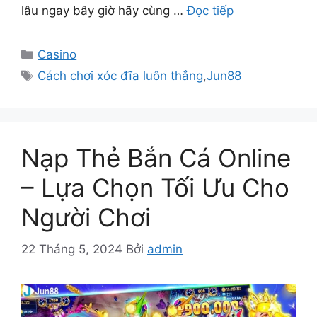
lâu ngay bây giờ hãy cùng …
Đọc tiếp
Danh
Casino
mục
Thẻ
Cách chơi xóc đĩa luôn thắng
,
Jun88
Nạp Thẻ Bắn Cá Online
– Lựa Chọn Tối Ưu Cho
Người Chơi
22 Tháng 5, 2024
Bởi
admin