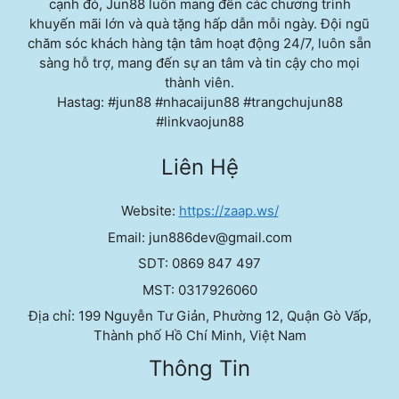
cạnh đó, Jun88 luôn mang đến các chương trình
khuyến mãi lớn và quà tặng hấp dẫn mỗi ngày. Đội ngũ
chăm sóc khách hàng tận tâm hoạt động 24/7, luôn sẵn
sàng hỗ trợ, mang đến sự an tâm và tin cậy cho mọi
thành viên.
Hastag: #jun88 #nhacaijun88 #trangchujun88
#linkvaojun88
Liên Hệ
Website:
https://zaap.ws/
Email:
jun886dev@gmail.com
SDT: 0869 847 497
MST: 0317926060
Địa chỉ: 199 Nguyễn Tư Giản, Phường 12, Quận Gò Vấp,
Thành phố Hồ Chí Minh, Việt Nam
Thông Tin