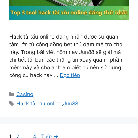
Hack tài xỉu online đang nhận được sự quan
tâm lớn từ cộng đồng bet thủ đam mê trò chơi
này. Trong bài viết hôm nay Jun88 sẽ giải mã
chi tiết tới bạn các thông tin xoay quanh phần
mềm này và cho anh em biết có nên sử dụng
công cụ hack hay …
Đọc tiếp
Danh
Casino
mục
Thẻ
Hack tài xỉu online
,
Jun88
Trang
Trang
Trang
1
2
…
4
Tiếp
→