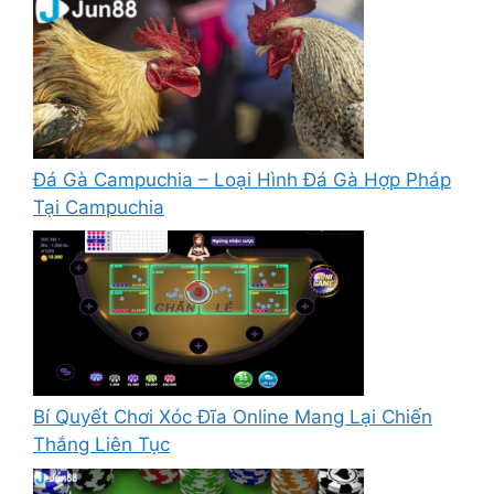
Đá Gà Campuchia – Loại Hình Đá Gà Hợp Pháp
Tại Campuchia
Bí Quyết Chơi Xóc Đĩa Online Mang Lại Chiến
Thắng Liên Tục