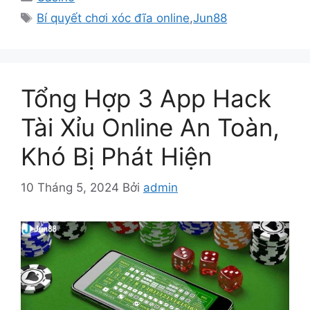
mục
Thẻ
Bí quyết chơi xóc đĩa online
,
Jun88
Tổng Hợp 3 App Hack
Tài Xỉu Online An Toàn,
Khó Bị Phát Hiện
10 Tháng 5, 2024
Bởi
admin