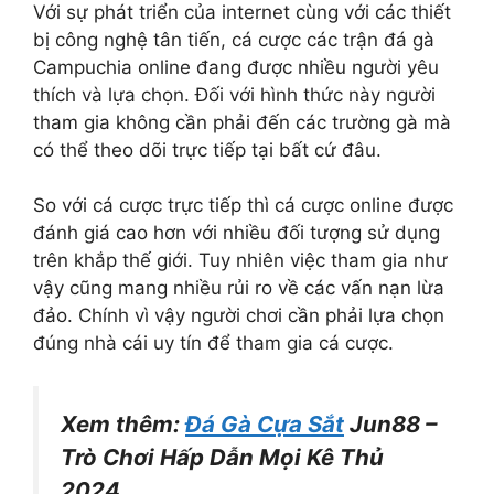
Với sự phát triển của internet cùng với các thiết
bị công nghệ tân tiến, cá cược các trận đá gà
Campuchia online đang được nhiều người yêu
thích và lựa chọn. Đối với hình thức này người
tham gia không cần phải đến các trường gà mà
có thể theo dõi trực tiếp tại bất cứ đâu.
So với cá cược trực tiếp thì cá cược online được
đánh giá cao hơn với nhiều đối tượng sử dụng
trên khắp thế giới. Tuy nhiên việc tham gia như
vậy cũng mang nhiều rủi ro về các vấn nạn lừa
đảo. Chính vì vậy người chơi cần phải lựa chọn
đúng nhà cái uy tín để tham gia cá cược.
Xem thêm:
Đá Gà Cựa Sắt
Jun88 –
Trò Chơi Hấp Dẫn Mọi Kê Thủ
2024