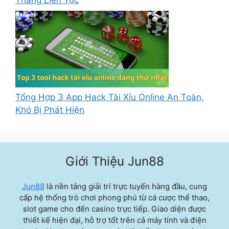
Tổng Hợp 3 App Hack Tài Xỉu Online An Toàn,
Khó Bị Phát Hiện
Giới Thiệu Jun88
Jun88
là nền tảng giải trí trực tuyến hàng đầu, cung
cấp hệ thống trò chơi phong phú từ cá cược thể thao,
slot game cho đến casino trực tiếp. Giao diện được
thiết kế hiện đại, hỗ trợ tốt trên cả máy tính và điện