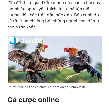
đấu để tham gia. Điểm mạnh của cách chơi này
mà nhiều người yêu thích là có thể tận mắt
chứng kiến các trận đấu hấp dẫn. Bên cạnh đó
sẽ rất ít ưa chuộng bởi những người chơi đến từ
các nước khác.
Người chơi có thể cá cược khi xem đá gà Campuchia
Cá cược online