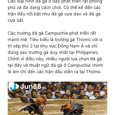
Các loại hình đá gà ở đây phát triển rất phong
phú và đa dạng cách chơi. Có thể kể đến các
trận đấu nổi bật như đá gà cựa dao và đá gà
cựa sắt.
Các trường đá gà Campuchia phát triển rất
mạnh mẽ. Tiêu biểu là trường gà Thomo với vị
trí xếp thứ 2 tại khu vực Đông Nam Á và chỉ
đứng sau trường gà duy nhất tại Philippines.
Chính vì điều này, nhiều người lựa chọn đá gà
tại đây và thuật ngữ đá gà ở Campuchia chính
là ám chỉ đến các trận đấu diễn ra tại Thomo.