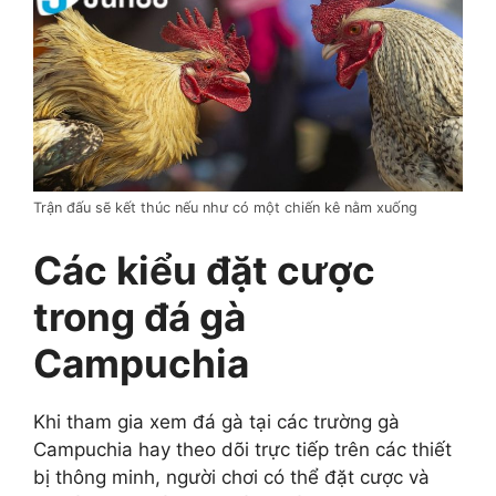
Trận đấu sẽ kết thúc nếu như có một chiến kê nằm xuống
Các kiểu đặt cược
trong đá gà
Campuchia
Khi tham gia xem đá gà tại các trường gà
Campuchia hay theo dõi trực tiếp trên các thiết
bị thông minh, người chơi có thể đặt cược và