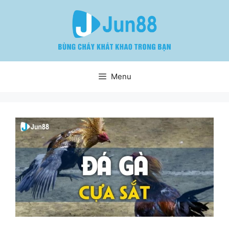
Chuyển
đến
nội
dung
Menu