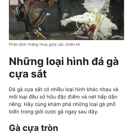
Phân định thắng thua giữa các chiến kê
Những loại hình đá gà
cựa sắt
Đá gà cựa sắt có nhiều loại hình khác nhau và
mỗi loại đều sở hữu đặc điểm và nét hấp dẫn
riêng. Hãy cùng khám phá những loại gà phổ
biến trong giới cược gà ngay sau đây.
Gà cựa tròn