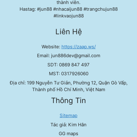
thành viên.
Hastag: #jun88 #nhacaijun88 #trangchujun88
#linkvaojun88
Liên Hệ
Website:
https://zaap.ws/
Email:
jun886dev@gmail.com
SDT: 0869 847 497
MST: 0317926060
Địa chỉ: 199 Nguyễn Tư Giản, Phường 12, Quận Gò Vấp,
Thành phố Hồ Chí Minh, Việt Nam
Thông Tin
Sitemap
Tác giả: Kim Hân
GG maps