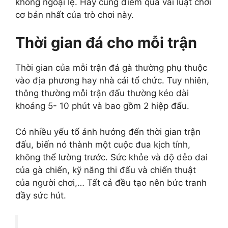
không ngoại lệ. Hãy cùng điểm qua vài luật chơi
cơ bản nhất của trò chơi này.
Thời gian đá cho mỗi trận
Thời gian của mỗi trận đá gà thường phụ thuộc
vào địa phương hay nhà cái tổ chức. Tuy nhiên,
thông thường mỗi trận đấu thường kéo dài
khoảng 5- 10 phút và bao gồm 2 hiệp đấu.
Có nhiều yếu tố ảnh hưởng đến thời gian trận
đấu, biến nó thành một cuộc đua kịch tính,
không thể lường trước. Sức khỏe và độ dẻo dai
của gà chiến, kỹ năng thi đấu và chiến thuật
của người chơi,… Tất cả đều tạo nên bức tranh
đầy sức hút.