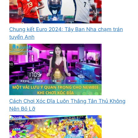
Chung kết Euro 2024: Tây Ban Nha chạm trán
tuyển Anh
Cách Chơi Xóc Đĩa Luôn Thắng Tân Thủ Không
Nên Bỏ Lỡ