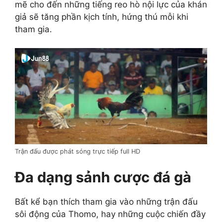
mẽ cho đến những tiếng reo hò nội lực của khán
giả sẽ tăng phần kịch tính, hứng thú mỗi khi
tham gia.
Trận đấu được phát sóng trực tiếp full HD
Đa dạng sảnh cược đá gà
Bất kể bạn thích tham gia vào những trận đấu
sôi động của Thomo, hay những cuộc chiến đầy