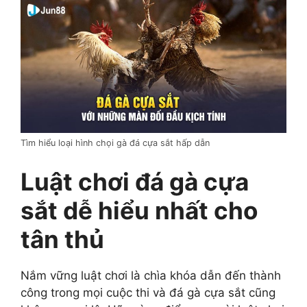
Tìm hiểu loại hình chọi gà đá cựa sắt hấp dẫn
Luật chơi đá gà cựa
sắt dễ hiểu nhất cho
tân thủ
Nắm vững luật chơi là chìa khóa dẫn đến thành
công trong mọi cuộc thi và đá gà cựa sắt
cũng