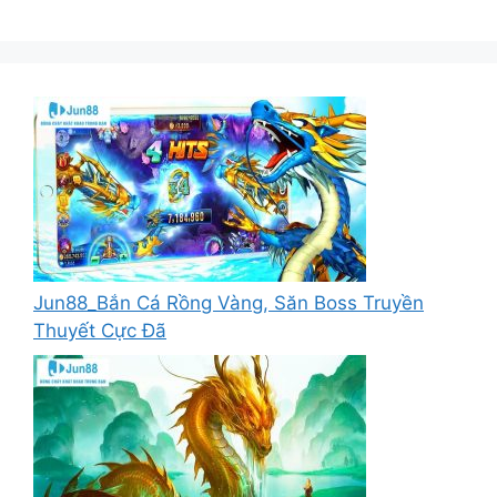
Jun88_Bắn Cá Rồng Vàng, Săn Boss Truyền
Thuyết Cực Đã