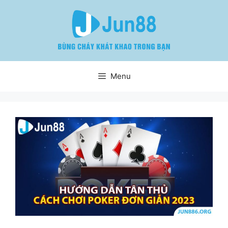
Chuyển
đến
nội
dung
Menu