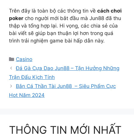
Trên đây là toàn bộ các thông tin về
cách chơi
poker
cho người mới bắt đầu mà Jun88 đã thu
thập và tổng hợp lại. Hi vọng, các chia sẻ của
bài viết sẽ giúp bạn thuận lợi hơn trong quá
trình trải nghiệm game bài hấp dẫn này.
Danh
Casino
mục
Đá Gà Cựa Dao Jun88 – Tận Hưởng Những
Trận Đấu Kịch Tính
Bắn Cá Thần Tài Jun88 – Siêu Phẩm Cực
Hot Năm 2024
THÔNG TIN MỚI NHẤT