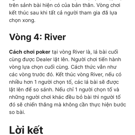
trên sảnh bài hiện có của bản thân. Vòng chơi
kết thúc sau khi tất cả người tham gia đã lựa
chọn xong.
Vòng 4: River
Cách chơi poker
tại vòng River là, lá bài cuối
cùng được Dealer lật lên. Người chơi tiến hành
vòng lựa chọn cuối cùng. Cách thức vẫn như
các vòng trước đó. Kết thúc vòng River, nếu có
nhiều hơn 1 người chọn tố, các lá bài sẽ được
lật lên để so sánh. Nếu chỉ 1 người chọn tố và
những người chơi khác đều bỏ bài thì người tố
đó sẽ chiến thắng mà không cần thực hiện bước
so bài.
Lời kết