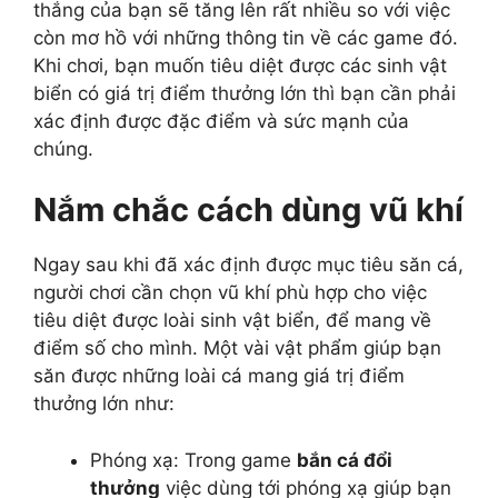
thắng của bạn sẽ tăng lên rất nhiều so với việc
còn mơ hồ với những thông tin về các game đó.
Khi chơi, bạn muốn tiêu diệt được các sinh vật
biển có giá trị điểm thưởng lớn thì bạn cần phải
xác định được đặc điểm và sức mạnh của
chúng.
Nắm chắc cách dùng vũ khí
Ngay sau khi đã xác định được mục tiêu săn cá,
người chơi cần chọn vũ khí phù hợp cho việc
tiêu diệt được loài sinh vật biển, để mang về
điểm số cho mình.
Một vài vật phẩm giúp bạn
săn được những loài cá mang giá trị điểm
thưởng lớn như:
Phóng xạ: Trong game
bắn cá đổi
thưởng
việc dùng tới phóng xạ giúp bạn