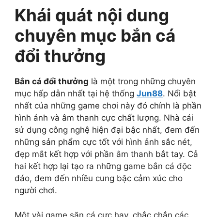
Khái quát nội dung
chuyên mục bắn cá
đổi thưởng
Bắn cá đổi thưởng
là một trong những chuyên
mục hấp dẫn nhất tại hệ thống
Jun88
. Nổi bật
nhất của những game chơi này đó chính là phần
hình ảnh và âm thanh cực chất lượng. Nhà cái
sử dụng công nghệ hiện đại bậc nhất, đem đến
những sản phẩm cực tốt với hình ảnh sắc nét,
đẹp mắt kết hợp với phần âm thanh bắt tay. Cả
hai kết hợp lại tạo ra những game bắn cá độc
đáo, đem đến nhiều cung bậc cảm xúc cho
người chơi.
Một vài game săn cá cực hay, chắc chắn các