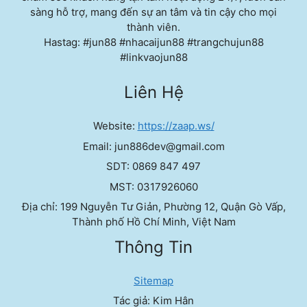
sàng hỗ trợ, mang đến sự an tâm và tin cậy cho mọi
thành viên.
Hastag: #jun88 #nhacaijun88 #trangchujun88
#linkvaojun88
Liên Hệ
Website:
https://zaap.ws/
Email:
jun886dev@gmail.com
SDT: 0869 847 497
MST: 0317926060
Địa chỉ: 199 Nguyễn Tư Giản, Phường 12, Quận Gò Vấp,
Thành phố Hồ Chí Minh, Việt Nam
Thông Tin
Sitemap
Tác giả: Kim Hân