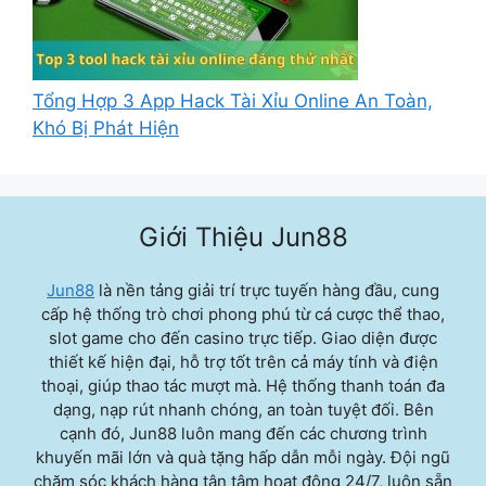
Tổng Hợp 3 App Hack Tài Xỉu Online An Toàn,
Khó Bị Phát Hiện
Giới Thiệu Jun88
Jun88
là nền tảng giải trí trực tuyến hàng đầu, cung
cấp hệ thống trò chơi phong phú từ cá cược thể thao,
slot game cho đến casino trực tiếp. Giao diện được
thiết kế hiện đại, hỗ trợ tốt trên cả máy tính và điện
thoại, giúp thao tác mượt mà. Hệ thống thanh toán đa
dạng, nạp rút nhanh chóng, an toàn tuyệt đối. Bên
cạnh đó, Jun88 luôn mang đến các chương trình
khuyến mãi lớn và quà tặng hấp dẫn mỗi ngày. Đội ngũ
chăm sóc khách hàng tận tâm hoạt động 24/7, luôn sẵn