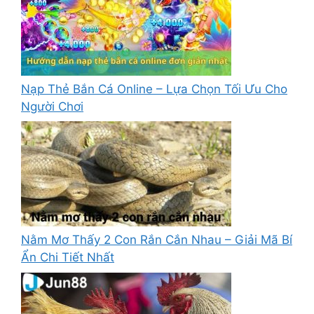
Nạp Thẻ Bắn Cá Online – Lựa Chọn Tối Ưu Cho
Người Chơi
Nằm Mơ Thấy 2 Con Rắn Cắn Nhau – Giải Mã Bí
Ẩn Chi Tiết Nhất