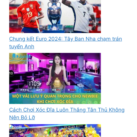
Chung kết Euro 2024: Tây Ban Nha chạm trán
tuyển Anh
Cách Chơi Xóc Đĩa Luôn Thắng Tân Thủ Không
Nên Bỏ Lỡ