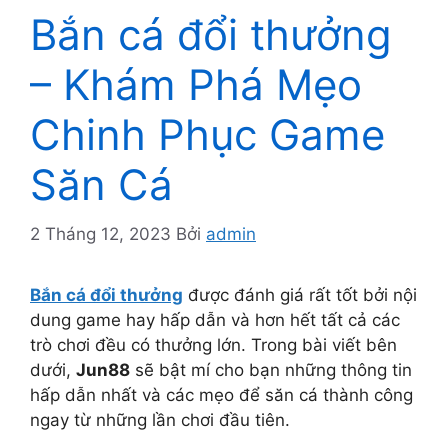
Bắn cá đổi thưởng
– Khám Phá Mẹo
Chinh Phục Game
Săn Cá
2 Tháng 12, 2023
Bởi
admin
Bắn cá đổi thưởng
được đánh giá rất tốt bởi nội
dung game hay hấp dẫn và hơn hết tất cả các
trò chơi đều có thưởng lớn. Trong bài viết bên
dưới,
Jun88
sẽ bật mí cho bạn những thông tin
hấp dẫn nhất và các mẹo để săn cá thành công
ngay từ những lần chơi đầu tiên.