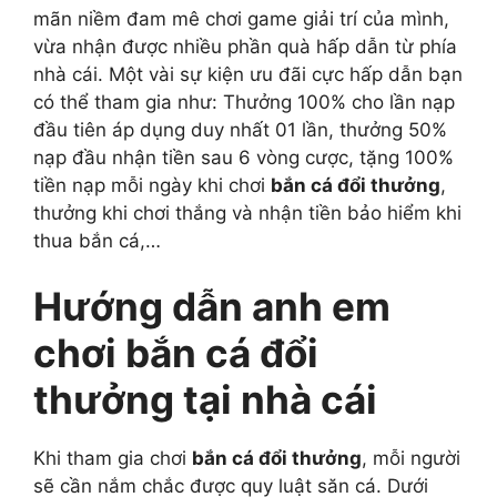
mãn niềm đam mê chơi game giải trí của mình,
vừa nhận được nhiều phần quà hấp dẫn từ phía
nhà cái. Một vài sự kiện ưu đãi cực hấp dẫn bạn
có thể tham gia như: Thưởng 100% cho lần nạp
đầu tiên áp dụng duy nhất 01 lần, thưởng 50%
nạp đầu nhận tiền sau 6 vòng cược, tặng 100%
tiền nạp mỗi ngày khi chơi
bắn cá đổi thưởng
,
thưởng khi chơi thắng và nhận tiền bảo hiểm khi
thua bắn cá,…
Hướng dẫn anh em
chơi bắn cá đổi
thưởng tại nhà cái
Khi tham gia chơi
bắn cá đổi thưởng
, mỗi người
sẽ cần nắm chắc được quy luật săn cá. Dưới