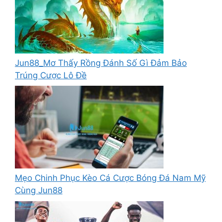
Jun88_Mơ Thấy Rồng Đánh Số Gì Đảm Bảo
Trúng Cược Lô Đề
Mẹo Chinh Phục Kèo Cá Cược Bóng Đá Nam Mỹ
Cùng Jun88